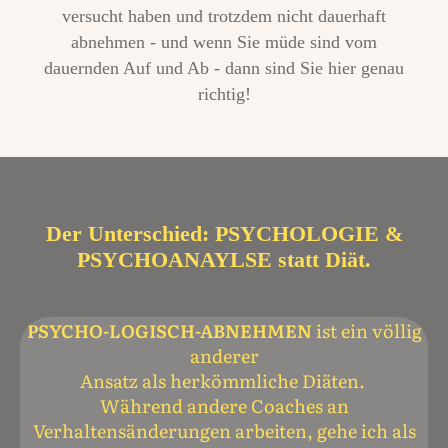
versucht haben und trotzdem nicht dauerhaft
abnehmen - und wenn Sie müde sind vom
dauernden Auf und Ab - dann sind Sie hier genau
richtig!
Der Unterschied: PSYCHOLOGIE &
PSYCHOANAYLSE statt Diät.
PSYCHO-LOGISCH-ABNEHMEN
ist ein völlig
anderer
Ansatz als
herkömmliche Diäten.
Während andere Coaches an
Verhaltensänderungen arbeiten, gehe ich als